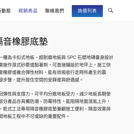
Toggle
新動態
經銷商品
聯絡我們
詢價列表
Search
Bar
隔音橡膠底墊
種為卡扣式地板、超耐磨地板與 SPC 石塑地磚量身設計
需施作濕式砂漿或黏著劑，可直接鋪設於地坪上，施工快
度橡膠或複合彈性材料，能有效吸收行走時所產生的震
腳步聲，提升居住空間的安靜度與舒適感。
回彈性與支撐力，可平均分散地板受力，減少地板長期使
部分產品亦具備防潮、防霉特性，能阻隔地面濕氣上升，
，乾式工法專用隔音橡膠底墊兼顧施工便利、隔音效果與
間地板工程中不可或缺的重要配件。