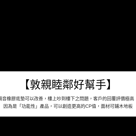
【敦親睦鄰好幫手】
隔音橡膠底墊可以改善，樓上吵到樓下之問題，客戶的回覆評價極高
因為是「功能性」產品，可以創造更高的CP值，面材可鋪木地板