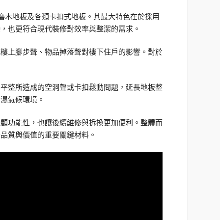
耐磨木地板及各類卡扣式地板。其最大特色在於採用
染，也更符合現代裝修對效率與整潔的需求。
低樓上腳步聲、物品掉落聲對樓下住戶的影響。對於
不平整所造成的空洞聲或卡扣鬆動問題，延長地板整
潮濕氣候環境。
兼顧功能性，也讓後續維修與拆換更加便利。整體而
升品質與價值的重要關鍵材料。