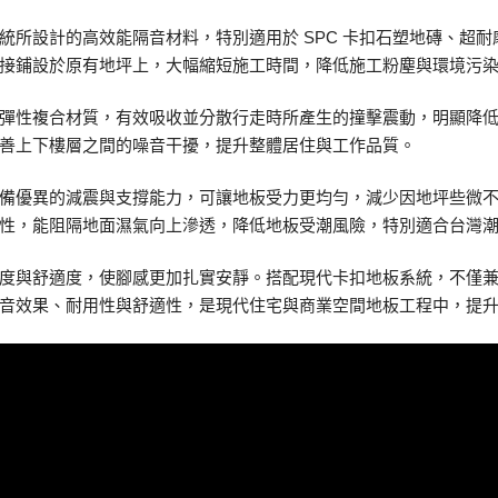
統所設計的高效能隔音材料，特別適用於 SPC 卡扣石塑地磚、超
接鋪設於原有地坪上，大幅縮短施工時間，降低施工粉塵與環境污
彈性複合材質，有效吸收並分散行走時所產生的撞擊震動，明顯降
善上下樓層之間的噪音干擾，提升整體居住與工作品質。
備優異的減震與支撐能力，可讓地板受力更均勻，減少因地坪些微
性，能阻隔地面濕氣向上滲透，降低地板受潮風險，特別適合台灣
度與舒適度，使腳感更加扎實安靜。搭配現代卡扣地板系統，不僅
音效果、耐用性與舒適性，是現代住宅與商業空間地板工程中，提