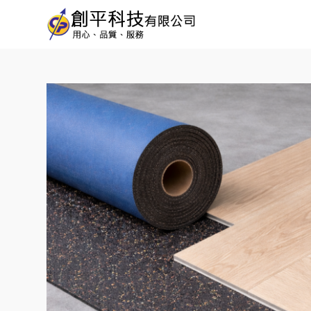
創
平
科
技
有
限
公
司