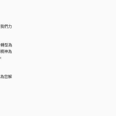
，我們力
今轉型為
之精神為
。
神為您解