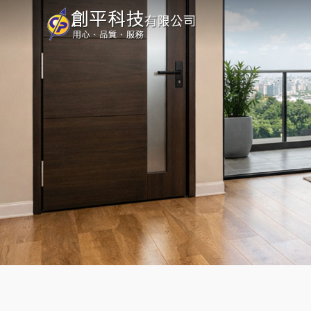
創
平
科
技
有
限
公
司