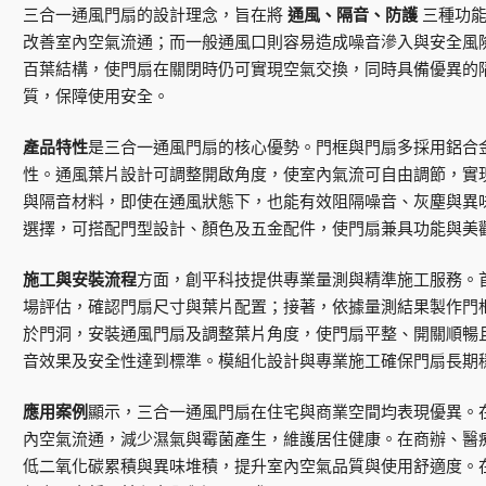
三合一通風門扇的設計理念，旨在將
通風、隔音、防護
三種功能
改善室內空氣流通；而一般通風口則容易造成噪音滲入與安全風
百葉結構，使門扇在關閉時仍可實現空氣交換，同時具備優異的
質，保障使用安全。
產品特性
是三合一通風門扇的核心優勢。門框與門扇多採用鋁合
性。通風葉片設計可調整開啟角度，使室內氣流可自由調節，實
與隔音材料，即使在通風狀態下，也能有效阻隔噪音、灰塵與異
選擇，可搭配門型設計、顏色及五金配件，使門扇兼具功能與美
施工與安裝流程
方面，創平科技提供專業量測與精準施工服務。
場評估，確認門扇尺寸與葉片配置；接著，依據量測結果製作門
於門洞，安裝通風門扇及調整葉片角度，使門扇平整、開關順暢
音效果及安全性達到標準。模組化設計與專業施工確保門扇長期
應用案例
顯示，三合一通風門扇在住宅與商業空間均表現優異。
內空氣流通，減少濕氣與霉菌產生，維護居住健康。在商辦、醫
低二氧化碳累積與異味堆積，提升室內空氣品質與使用舒適度。