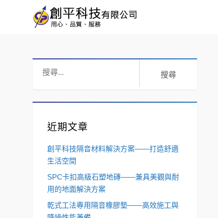
創
平
科
搜
技
尋:
有
限
公
司
近期文章
創平科技隔音材料解決方案——打造舒適
生活空間
SPC卡扣高級石塑地磚——兼具美觀與耐
用的地面解決方案
乾式工法專用隔音橡膠墊——高效施工與
降噪性能兼備