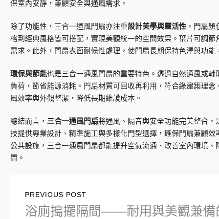
保室內安靜，兼顧安全與通風需求。
除了功能性，三合一通風門扇亦注重
設計美學與靈活性
。門扇顏
格到經典風格皆可搭配，實現美觀統一的空間效果。葉片可調節
需求。此外，門扇表面耐候性處理，使門扇長期保持色澤與功能
環保與節能
也是三合一通風門扇的重要特色。透過自然通風或輔
負荷，節省能源消耗。門扇材質可回收再利用，符合綠建築理念
風效率與外觀整潔，降低長期維護成本。
總結而言，
三合一通風門扇
將通風、隔音與安全功能完美整合，
技提供專業設計、精準施工與多樣化門型選擇，確保門扇兼顧效
公共設施，三合一通風門扇都能提升空氣流通、改善室內環境、
間。
文
PREVIOUS POST
章
Previous
浴廁搗擺隔間——耐用與美觀兼備
post: