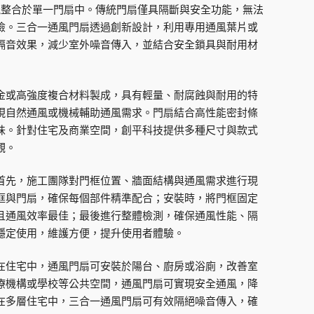
整合於單一門扇中。傳統門扇僅具隔斷與安全功能，無法
險。三合一通風門扇透過創新設計，利用專用通風葉片或
隔音效果，減少室外噪音傳入，並結合安全鎖具與耐用材
金或高強度複合材料製成，具有輕量、耐腐蝕與耐用的特
現自然通風或機械輔助通風需求。門扇結合高性能密封條
味。針對住宅及商業空間，創平科技提供多種尺寸與款式
觀。
首先，施工團隊對門框位置、牆面結構與通風需求進行現
框與門扇，確保每個部件精準配合；安裝時，將門框固定
且通風效率最佳；最後進行整體檢測，確保通風性能、隔
穩定使用，維護方便，提升使用者體驗。
在住宅中，通風門扇可安裝於陽台、廚房或浴廁，改善室
療機構或學校等公共空間，通風門扇可實現安全通風，降
在多層住宅中，三合一通風門扇可有效隔絕噪音傳入，確